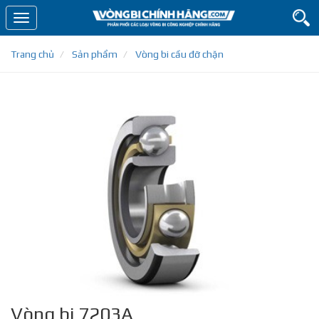
Toggle
navigation
Trang chủ
Sản phẩm
Vòng bi cầu đỡ chặn
Vòng bi 7203A