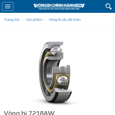
Toggle
navigation
Trang chủ
Sản phẩm
Vòng bi cầu đỡ chặn
Vòng bi 7218AW